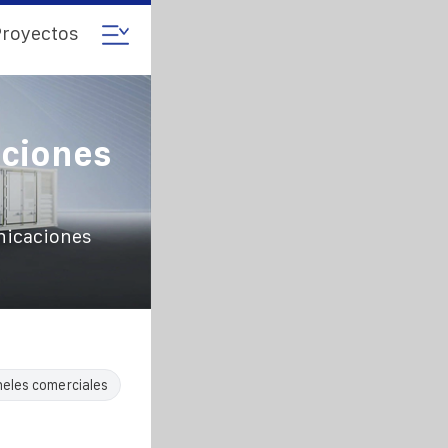
royectos
aciones
nicaciones
neles comerciales