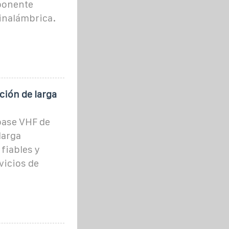
ponente
inalámbrica.
ión de larga
base VHF de
larga
fiables y
vicios de