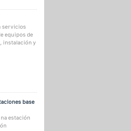
 servicios
de equipos de
 instalación y
staciones base
Una estación
ión