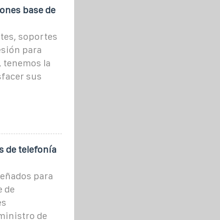
iones base de
etes, soportes
sión para
 tenemos la
sfacer sus
 de telefonía
señados para
e de
es
ministro de