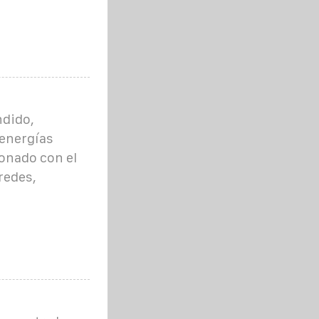
ndido,
 energías
ionado con el
redes,