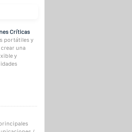
nes Críticas
 portátiles y
 crear una
xible y
sidades
principales
unicaciones /