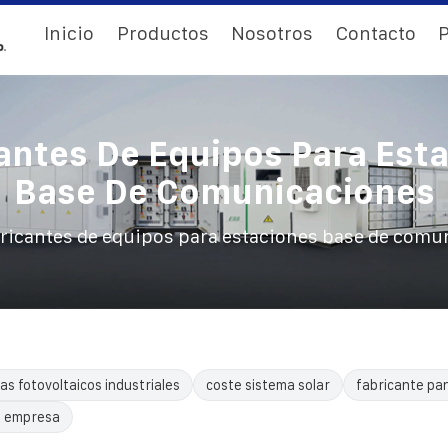
Inicio
Productos
Nosotros
Contacto
P
antes De Equipos Para Est
Base De Comunicaciones
ricantes de equipos para estaciones base de comu
as fotovoltaicos industriales
coste sistema solar
fabricante pa
o empresa