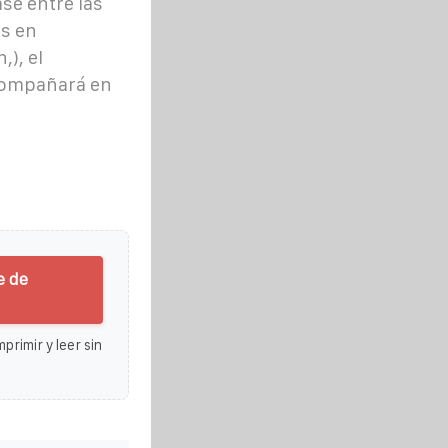
se entre las
s en
), el
acompañará en
e de
primir y leer sin