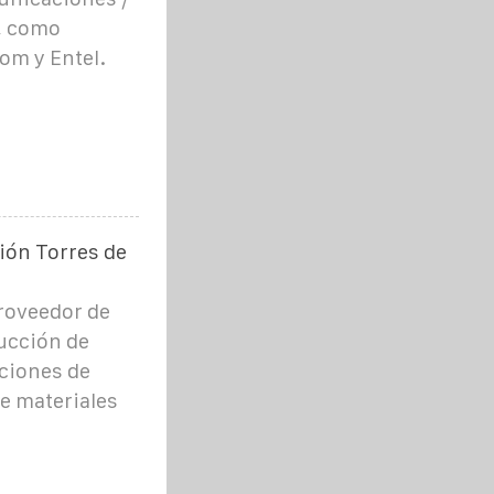
, como
om y Entel.
ión Torres de
roveedor de
rucción de
uciones de
e materiales