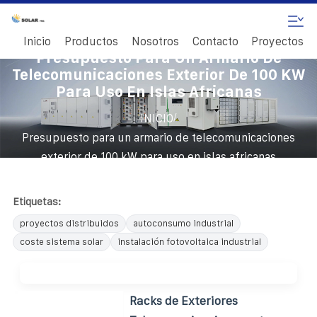
Inicio
Productos
Nosotros
Contacto
Proyectos
Presupuesto Para Un Armario De
Telecomunicaciones Exterior De 100 KW
Para Uso En Islas Africanas
/
INICIO
Presupuesto para un armario de telecomunicaciones
exterior de 100 kW para uso en islas africanas
Etiquetas:
proyectos distribuidos
autoconsumo industrial
coste sistema solar
instalación fotovoltaica industrial
Racks de Exteriores