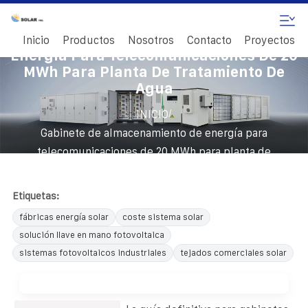
Gabinete De Almacenamiento De
Inicio
Productos
Nosotros
Contacto
Proyectos
Energía Para Telecomunicaciones De 20
MWh Para Planta De Tratamiento De
Agua
/
INICIO
Gabinete de almacenamiento de energía para
telecomunicaciones de 20 MWh para planta de
tratamiento de agua
Etiquetas:
fábricas energía solar
coste sistema solar
solución llave en mano fotovoltaica
sistemas fotovoltaicos industriales
tejados comerciales solar