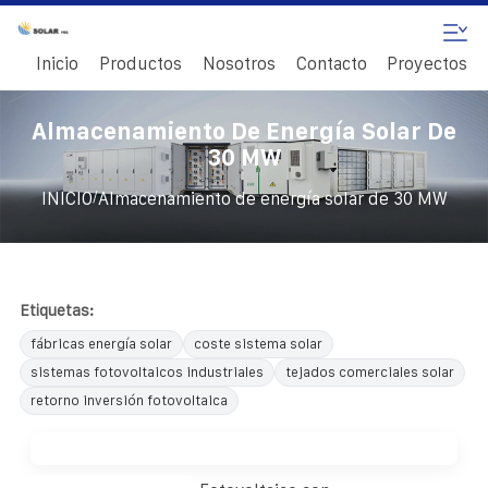
Inicio
Productos
Nosotros
Contacto
Proyectos
Almacenamiento De Energía Solar De
30 MW
/
INICIO
Almacenamiento de energía solar de 30 MW
Etiquetas:
fábricas energía solar
coste sistema solar
sistemas fotovoltaicos industriales
tejados comerciales solar
retorno inversión fotovoltaica