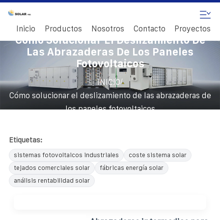
Inicio
Productos
Nosotros
Contacto
Proyectos
Cómo Solucionar El Deslizamiento De
Las Abrazaderas De Los Paneles
Fotovoltaicos
/
INICIO
Cómo solucionar el deslizamiento de las abrazaderas de
los paneles fotovoltaicos
Etiquetas:
sistemas fotovoltaicos industriales
coste sistema solar
tejados comerciales solar
fábricas energía solar
análisis rentabilidad solar