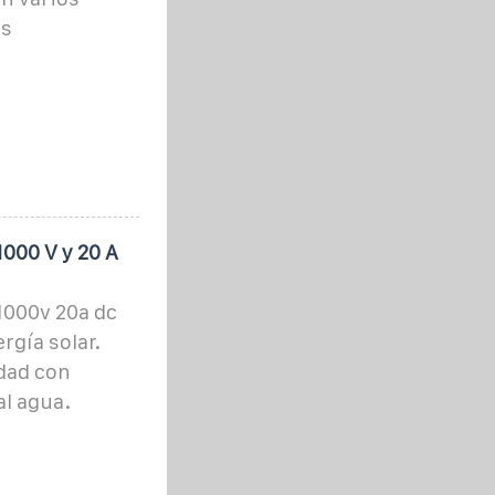
es
1000 V y 20 A
 1000v 20a dc
rgía solar.
idad con
al agua.