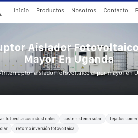
Inicio
Productos
Nosotros
Contacto
P
uptor Aislador Fotovoltaico
Mayor En Uganda
/
Interruptor aislador fotovoltaico al por mayor en
as fotovoltaicos industriales
coste sistema solar
tejados comerc
olar
retorno inversión fotovoltaica