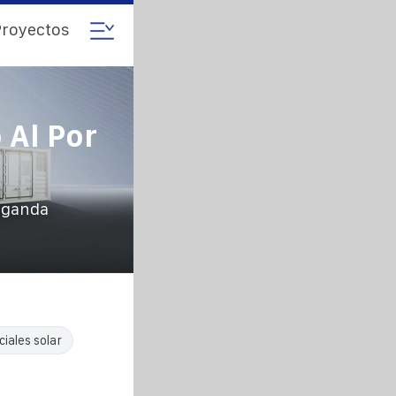
royectos
 Al Por
 Uganda
iales solar