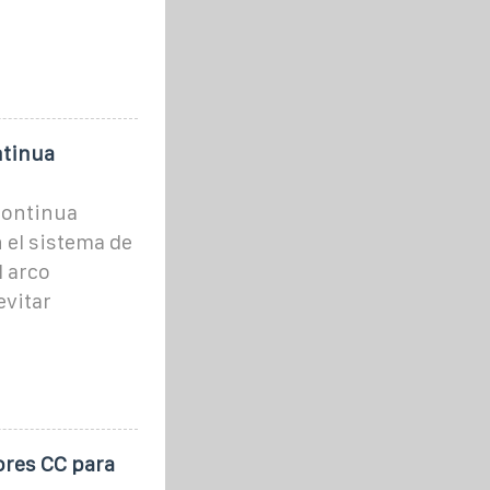
ntinua
 continua
 el sistema de
l arco
evitar
ores CC para