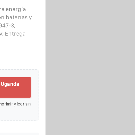
ra energía
n baterías y
947-3,
V. Entrega
n Uganda
primir y leer sin