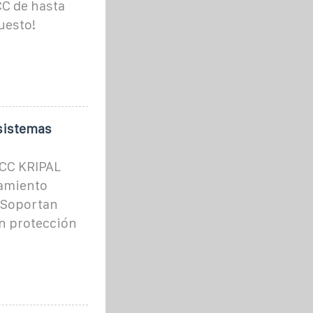
CC de hasta
uesto!
 sistemas
 CC KRIPAL
lamiento
. Soportan
n protección