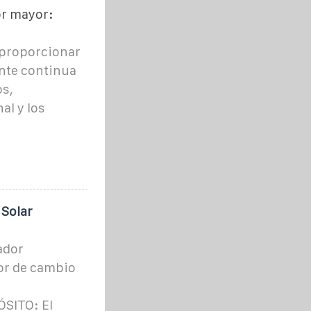
or mayor:
 proporcionar
nte continua
os,
al y los
 Solar
ador
or de cambio
SITO: El