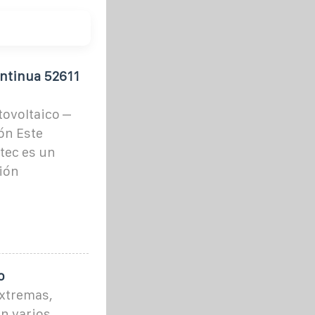
ontinua 52611
tovoltaico –
ión Este
tec es un
ión
o
xtremas,
n varios