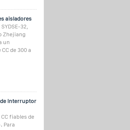
s aisladores
o SYDSE-32,
o Zhejiang
a un
 CC de 300 a
 de Interruptor
 CC fiables de
. Para