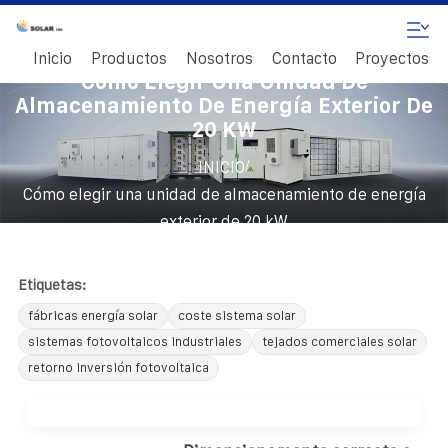
Inicio
Productos
Nosotros
Contacto
Proyectos
Cómo Elegir Una Unidad De
Almacenamiento De Energía Exterior De
20 KW
/
INICIO
Cómo elegir una unidad de almacenamiento de energía
exterior de 20 kW
Etiquetas:
fábricas energía solar
coste sistema solar
sistemas fotovoltaicos industriales
tejados comerciales solar
retorno inversión fotovoltaica