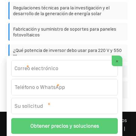
Regulaciones técnicas para la investigación y el
desarrollo de la generación de energía solar
Fabricación y suministro de soportes para paneles
fotovoltaicos
¿Qué potencia de inversor debo usar para 220 V y 550
W
×
*
¿Qué es el exterior en la estación base
*
Espesor de la pared del contenedor de la batería de
almacenamiento de energía
*
YOUFOTO INDUSTRIAL SOLAR
© 2008-
2026 Todos los
derechos reservados. | Teléfono:
+34 91 527 43 18
|