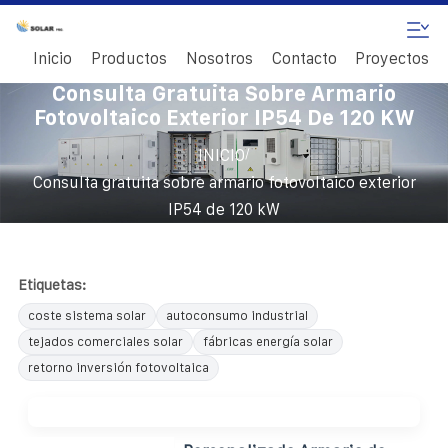
Inicio
Productos
Nosotros
Contacto
Proyectos
Consulta Gratuita Sobre Armario
Fotovoltaico Exterior IP54 De 120 KW
/
INICIO
Consulta gratuita sobre armario fotovoltaico exterior
IP54 de 120 kW
Etiquetas:
coste sistema solar
autoconsumo industrial
tejados comerciales solar
fábricas energía solar
retorno inversión fotovoltaica