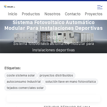
Inicio
Productos
Nosotros
Contacto
Proyectos
Sistema Fotovoltaico Automático
Modular Para Instalaciones Deportivas
/
INICIO
Sistema fotovoltaico automático modular para
instalaciones deportivas
Etiquetas:
coste sistema solar
proyectos distribuidos
autoconsumo industrial
solución llave en mano fotovoltaica
tejados comerciales solar