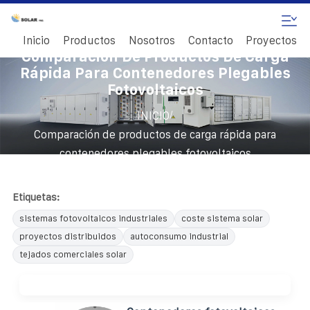
Inicio
Productos
Nosotros
Contacto
Proyectos
Comparación De Productos De Carga
Rápida Para Contenedores Plegables
Fotovoltaicos
/
INICIO
Comparación de productos de carga rápida para
contenedores plegables fotovoltaicos
Etiquetas:
sistemas fotovoltaicos industriales
coste sistema solar
proyectos distribuidos
autoconsumo industrial
tejados comerciales solar