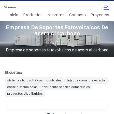
Inicio
Productos
Nosotros
Contacto
Proyectos
Empresa De Soportes Fotovoltaicos De
Acero Al Carbono
/
INICIO
Empresa de soportes fotovoltaicos de acero al carbono
Etiquetas:
sistemas fotovoltaicos industriales
tejados comerciales solar
coste sistema solar
fabricante paneles comerciales
proyectos distribuidos