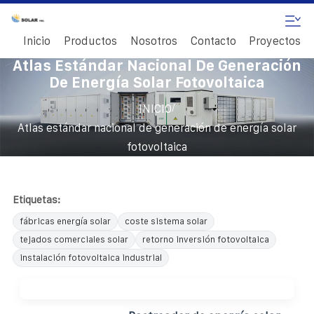
Inicio
Productos
Nosotros
Contacto
Proyectos
Atlas Estándar Nacional De Generación
De Energía Solar Fotovoltaica
/
INICIO
Atlas estándar nacional de generación de energía solar
fotovoltaica
Etiquetas:
fábricas energía solar
coste sistema solar
tejados comerciales solar
retorno inversión fotovoltaica
instalación fotovoltaica industrial