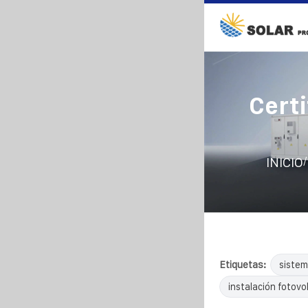
Cert
/
INICIO
Etiquetas:
sistem
instalación fotovol