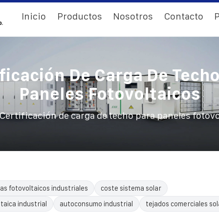
Inicio
Productos
Nosotros
Contacto
P
ificación De Carga De Techo
Paneles Fotovoltaicos
Certificación de carga de techo para paneles fotovo
as fotovoltaicos industriales
coste sistema solar
taica industrial
autoconsumo industrial
tejados comerciales sol