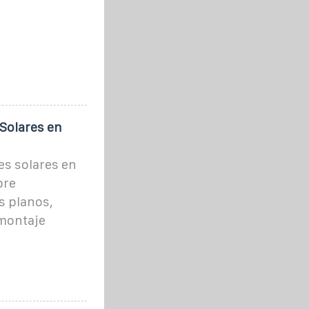
 Solares en
es solares en
bre
s planos,
montaje