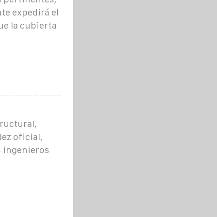
te expedirá el
ue la cubierta
ructural,
ez oficial,
s ingenieros