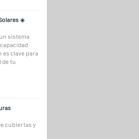
olares ☀️
 un sistema
a capacidad
n es clave para
 de tu
uras
e cubiertas y