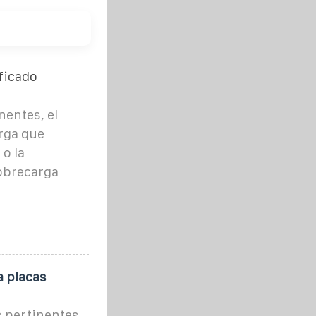
ificado
nentes, el
arga que
 o la
sobrecarga
a placas
 pertinentes,