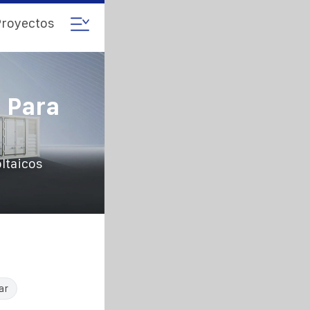
royectos
 Para
ltaicos
ar