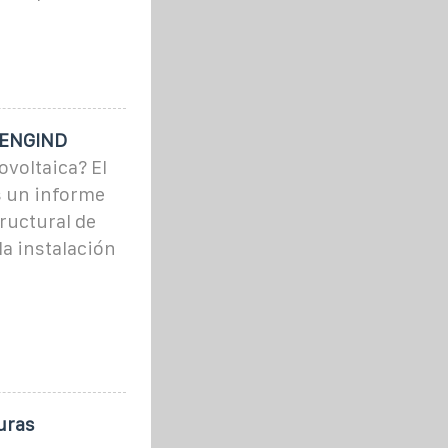
• ENGIND
ovoltaica? El
es un informe
tructural de
la instalación
uras