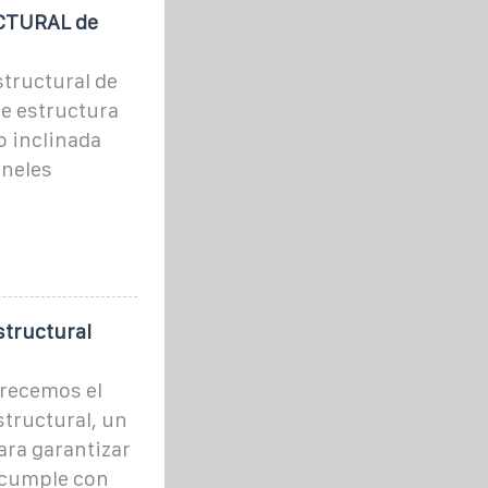
CTURAL de
structural de
de estructura
o inclinada
aneles
structural
frecemos el
structural, un
ra garantizar
s cumple con