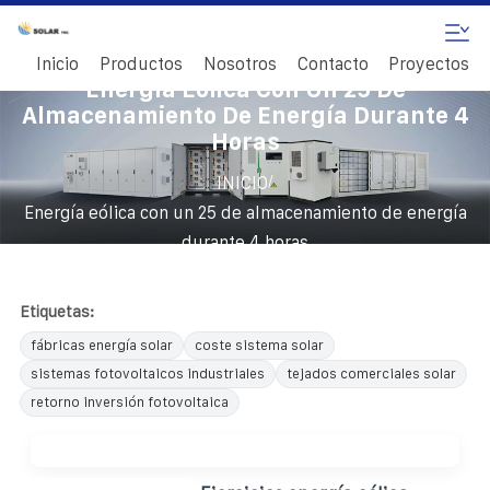
Inicio
Productos
Nosotros
Contacto
Proyectos
Energía Eólica Con Un 25 De
Almacenamiento De Energía Durante 4
Horas
/
INICIO
Energía eólica con un 25 de almacenamiento de energía
durante 4 horas
Etiquetas:
fábricas energía solar
coste sistema solar
sistemas fotovoltaicos industriales
tejados comerciales solar
retorno inversión fotovoltaica