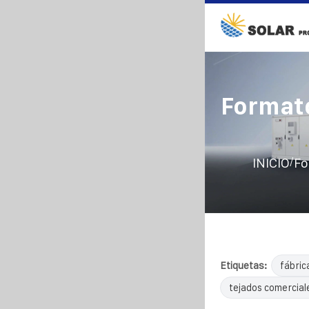
Format
/
INICIO
Fo
Etiquetas:
fábric
tejados comercial