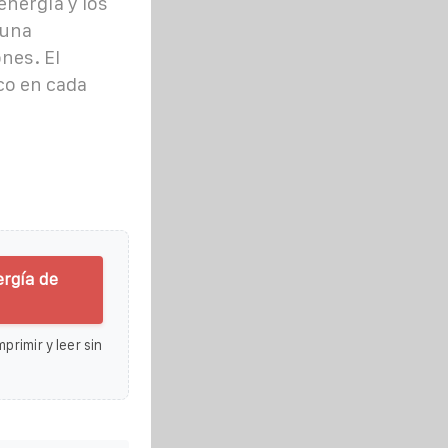
nergía y los
 una
nes. El
ico en cada
rgía de
primir y leer sin