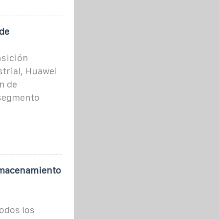
de
nsición
strial, Huawei
n de
 segmento
almacenamiento
odos los