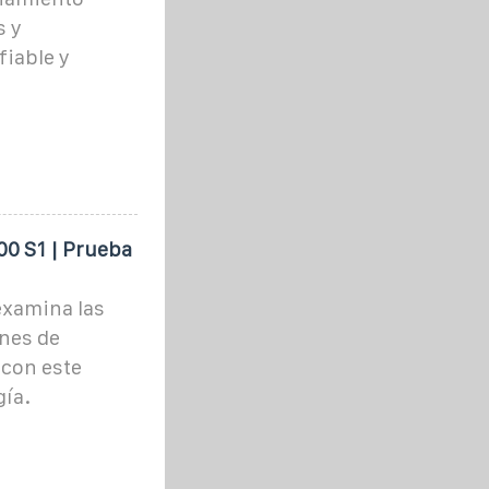
s y
fiable y
0 S1 | Prueba
examina las
ones de
 con este
ía.