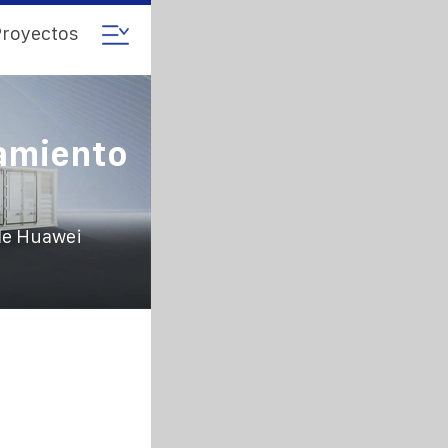
royectos
amiento
de Huawei