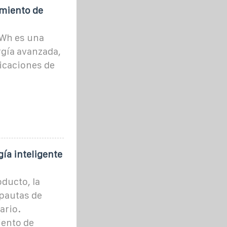
miento de
Wh es una
gía avanzada,
licaciones de
ía inteligente
ducto, la
 pautas de
ario.
ento de