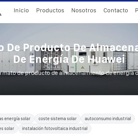
Inicio
Productos
Nosotros
Contacto
P
o De Producto De Almacen
De Energía De Huawei
rmato de producto de almacenamiento de energía 
as energía solar
coste sistema solar
autoconsumo industrial
es solar
instalación fotovoltaica industrial