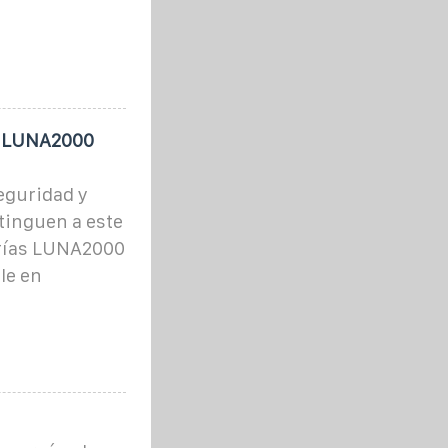
i LUNA2000
eguridad y
stinguen a este
rías LUNA2000
le en