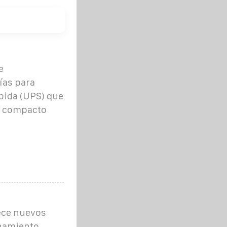
e
ías para
pida (UPS) que
ño compacto
ece nuevos
enamiento