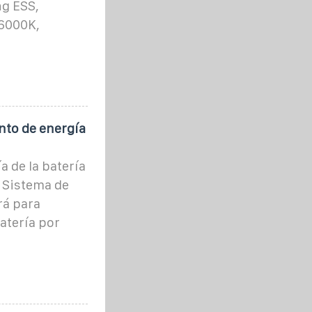
ng ESS,
-6000K,
nto de energía
a de la batería
l Sistema de
rá para
atería por