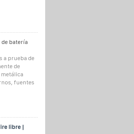
 de batería
es a prueba de
mente de
 metálica
rnos, fuentes
re libre |