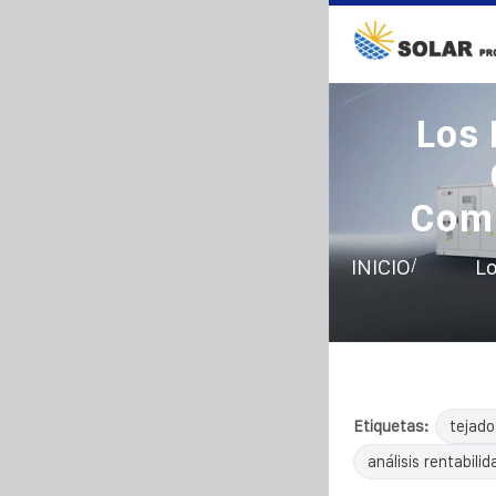
Los 
Comu
/
INICIO
Lo
Etiquetas:
tejado
análisis rentabilid