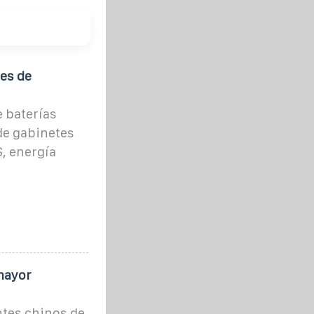
es de
 baterías
e gabinetes
, energía
mayor
ntes chinos de