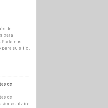
ión de
s para
s. Podemos
 para su sitio.
tas de
tas de
ciones al aire