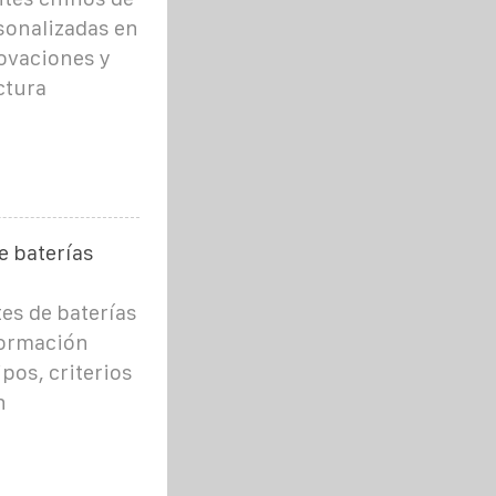
sonalizadas en
ovaciones y
ctura
e baterías
es de baterías
formación
ipos, criterios
n