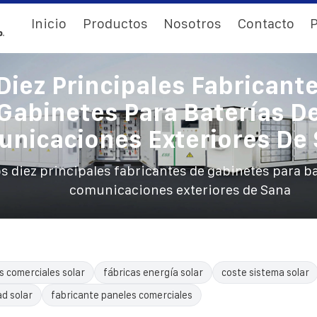
Inicio
Productos
Nosotros
Contacto
P
Diez Principales Fabricant
Gabinetes Para Baterías D
nicaciones Exteriores De
s diez principales fabricantes de gabinetes para ba
comunicaciones exteriores de Sana
s comerciales solar
fábricas energía solar
coste sistema solar
ad solar
fabricante paneles comerciales