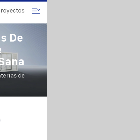
royectos
es De
e
 Sana
terías de