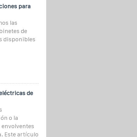
ciones para
mos las
abinetes de
s disponibles
eléctricas de
s
ón o la
e envolventes
. Este artículo