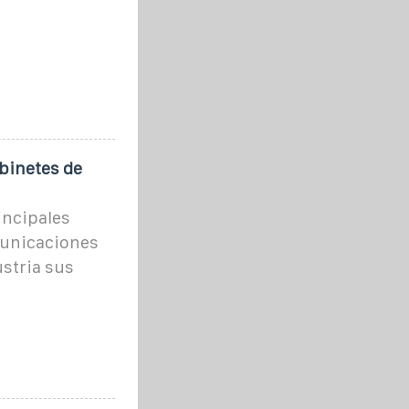
abinetes de
incipales
municaciones
ustria sus