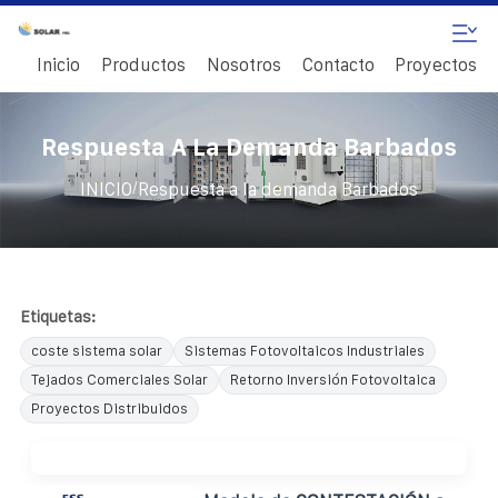
Inicio
Productos
Nosotros
Contacto
Proyectos
Respuesta A La Demanda Barbados
/
INICIO
Respuesta a la demanda Barbados
Etiquetas:
coste sistema solar
Sistemas Fotovoltaicos Industriales
Tejados Comerciales Solar
Retorno Inversión Fotovoltaica
Proyectos Distribuidos