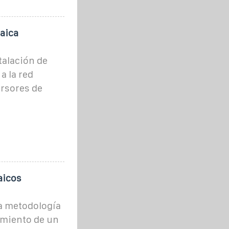
aica
alación de
a la red
ersores de
aicos
a metodología
amiento de un