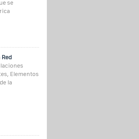
ue se
rica
a Red
alaciones
tes, Elementos
de la