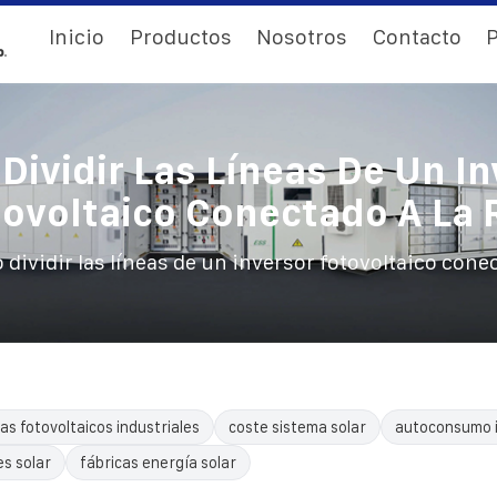
Inicio
Productos
Nosotros
Contacto
P
Dividir Las Líneas De Un In
tovoltaico Conectado A La 
dividir las líneas de un inversor fotovoltaico conec
as fotovoltaicos industriales
coste sistema solar
autoconsumo i
es solar
fábricas energía solar