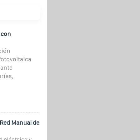
 con
ción
otovoltaica
iante
rías,
 Red Manual de
 eléctrica y