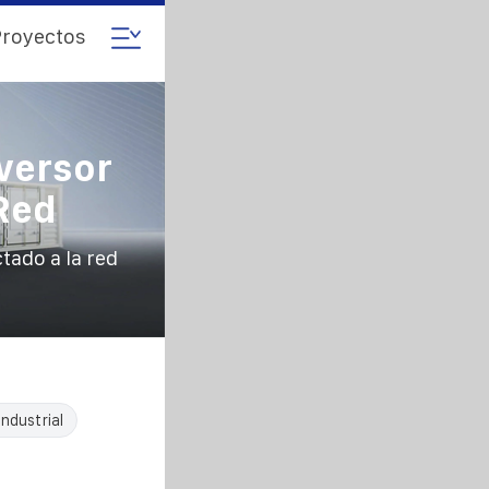
royectos
versor
Red
tado a la red
ndustrial