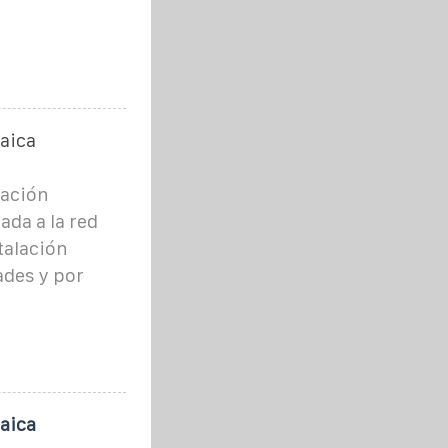
aica
lación
da a la red
talación
ades y por
aica