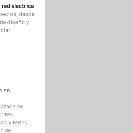
 red electrica
spectos, desde
 de diseño y
solar
s en
lizada de
sores
cos y redes
os de