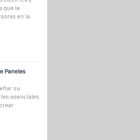
a que la
sores en la
e Paneles
señar su
tes esenciales
crear