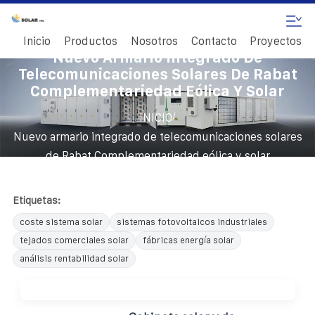
Inicio
Productos
Nosotros
Contacto
Proyectos
Nuevo Armario Integrado De
Telecomunicaciones Solares De Rabat
Complementariedad Eólica Y Solar
/
INICIO
Nuevo armario integrado de telecomunicaciones solares
de Rabat Complementariedad eólica y solar
Etiquetas:
coste sistema solar
sistemas fotovoltaicos industriales
tejados comerciales solar
fábricas energía solar
análisis rentabilidad solar