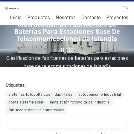
Inicio
Productos
Nosotros
Contacto
Proyectos
Clasificación De Fabricantes De
Baterías Para Estaciones Base De
Telecomunicaciones De Islandia
/
INICIO
Clasificación de fabricantes de baterías para estaciones
base de telecomunicaciones de Islandia
Etiquetas:
sistemas fotovoltaicos industriales
autoconsumo industrial
coste sistema solar
instalación fotovoltaica industrial
fabricante paneles comerciales