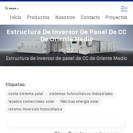
Inicio
Productos
Nosotros
Contacto
Proyectos
Estructura De Inversor De Panel De CC
De Oriente Medio
/
INICIO
Estructura de inversor de panel de CC de Oriente Medio
Etiquetas:
coste sistema solar
sistemas fotovoltaicos industriales
tejados comerciales solar
fábricas energía solar
retorno inversión fotovoltaica