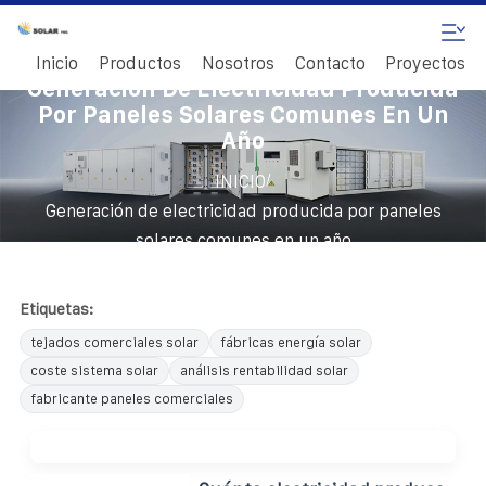
Inicio
Productos
Nosotros
Contacto
Proyectos
Generación De Electricidad Producida
Por Paneles Solares Comunes En Un
Año
/
INICIO
Generación de electricidad producida por paneles
solares comunes en un año
Etiquetas:
tejados comerciales solar
fábricas energía solar
coste sistema solar
análisis rentabilidad solar
fabricante paneles comerciales