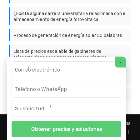
¿Existe alguna carrera universitaria relacionada con el
almacenamiento de energía fotovoltaica
Proceso de generación de energía solar 50 palabras
Lista de precios escalable de gabinetes de
telecomunicaciones para exteriores Niamey
×
*
¿Qué marcas de gabinetes para baterías son buenas
para usar
*
Tendencias del mercado eléctrico de Majoro
*
YOUFOTO INDUSTRIAL SOLAR
© 2008-
2026 Todos los
derechos reservados. | Teléfono:
+34 91 527 43 18
|