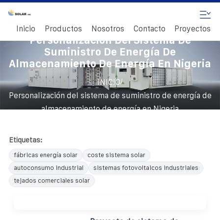
Inicio
Productos
Nosotros
Contacto
Proyectos
Personalización Del Sistema De
Suministro De Energía De
Almacenamiento De Energía En Nigeria
/
INICIO
Personalización del sistema de suministro de energía de
almacenamiento de energía en Nigeria
Etiquetas:
fábricas energía solar
coste sistema solar
autoconsumo industrial
sistemas fotovoltaicos industriales
tejados comerciales solar