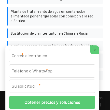
Planta de tratamiento de agua en contenedor
alimentada por energía solar con conexión a la red
eléctrica
Sustitución de un interruptor en China en Rusia
¿Qué hay dentro de un módulo solar de doble vidrio
×
*
La fuente de energía solar en Amberes Bélgica ayuda
al almacenamiento de energía
*
¿Se pueden enchufar los paneles fotovoltaicos
*
YOUFOTO INDUSTRIAL SOLAR
© 2008-
2026 Todos los
derechos reservados. | Teléfono:
+34 91 527 43 18
|