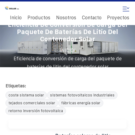
Inicio
Productos
Nosotros
Contacto
Proyectos
Eficiencia De Conversión De Carga Del
Paquete De Baterías De Litio Del
Contenedor Solar
/
INICIO
Eficiencia de conversión de carga del paquete de
baterías de litio del contenedor solar
Etiquetas:
coste sistema solar
sistemas fotovoltaicos industriales
tejados comerciales solar
fábricas energía solar
retorno inversión fotovoltaica