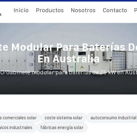
Inicio
Productos
Nosotros
Contacto
P
e Modular Para Baterías 
En Australia
/
IO
Gabinete modular para baterías de 75 kW en Aust
s comerciales solar
coste sistema solar
autoconsumo industrial
icos industriales
fábricas energía solar