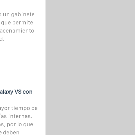
s un gabinete
R que permite
lmacenamiento
d.
alaxy VS con
ayor tiempo de
as internas.
s, por lo que
se deben