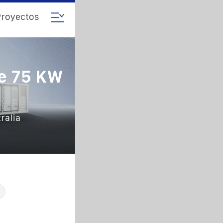
royectos
De 75 KW
ralia