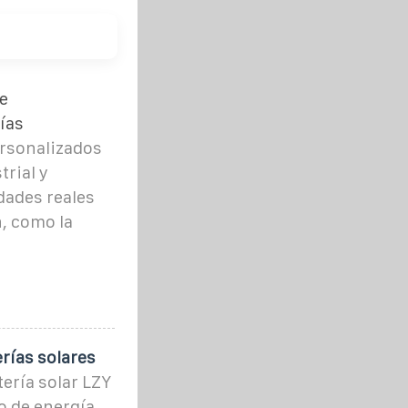
e
ías
rsonalizados
rial y
dades reales
, como la
rías solares
ería solar LZY
o de energía