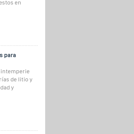
estos en
s para
a intemperie
as de litio y
idad y