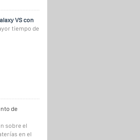
alaxy VS con
ayor tiempo de
ento de
ón sobre el
erías en el