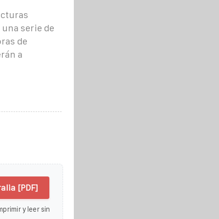
ucturas
 una serie de
oras de
rán a
alia [PDF]
primir y leer sin