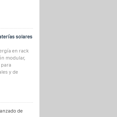
terías solares
rgía en rack
ón modular,
 para
les y de
vanzado de