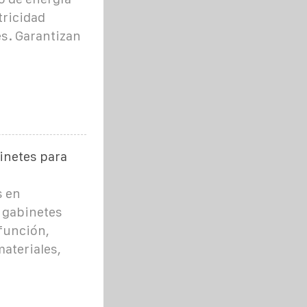
tricidad
es. Garantizan
inetes para
s en
 gabinetes
función,
materiales,