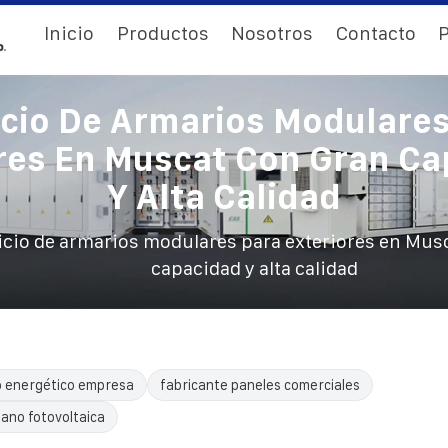
Inicio
Productos
Nosotros
Contacto
P
icio De Armarios Modulares
res En Muscat Con Gran C
Y Alta Calidad
icio de armarios modulares para exteriores en Mus
capacidad y alta calidad
 energético empresa
fabricante paneles comerciales
mano fotovoltaica