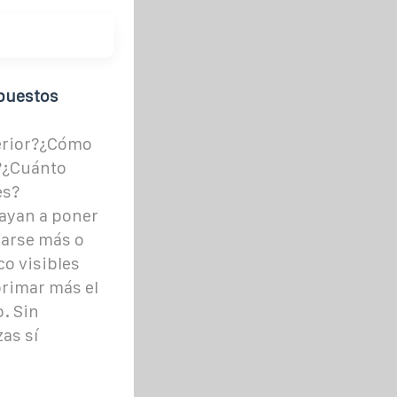
upuestos
erior?¿Cómo
r?¿Cuánto
es?
vayan a poner
jarse más o
o visibles
primar más el
. Sin
zas sí