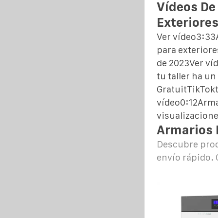
Vídeos De
Exteriore
Ver vídeo3:33
para exteriore
de 2023Ver ví
tu taller ha u
GratuitTikTok
vídeo0:12Arma
visualizacione
Armarios 
Descubre produ
envío rápido. 