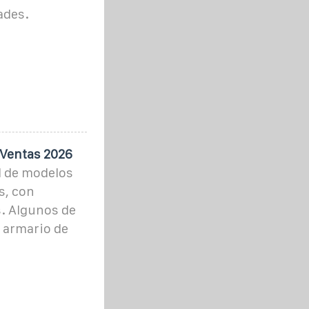
ades.
 Ventas 2026
d de modelos
s, con
s. Algunos de
u armario de