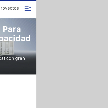
royectos
 Para
apacidad
cat con gran