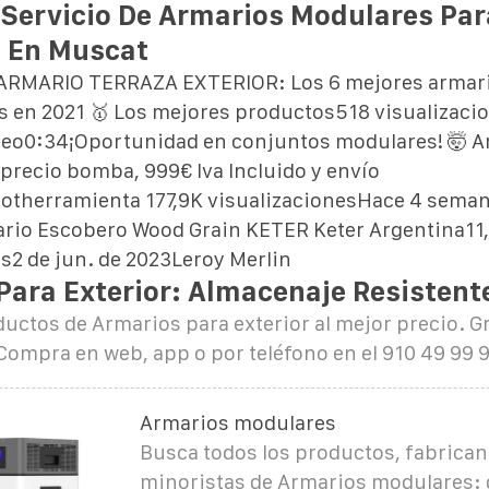
 Servicio De Armarios Modulares Par
s En Muscat
ARMARIO TERRAZA EXTERIOR: Los 6 mejores armario
s en 2021 🥇 Los mejores productos518 visualizacio
deo0:34¡Oportunidad en conjuntos modulares! 🤯 A
n precio bomba, 999€ Iva Incluido y envío
totherramienta 177,9K visualizacionesHace 4 sema
rio Escobero Wood Grain KETER Keter Argentina11
s2 de jun. de 2023
Leroy Merlin
Para Exterior: Almacenaje Resistente
ctos de Armarios para exterior al mejor precio. G
Compra en web, app o por teléfono en el 910 49 99 9
Armarios modulares
Busca todos los productos, fabrican
minoristas de Armarios modulares: 