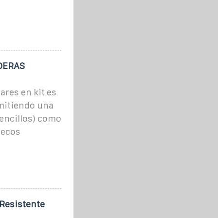
DERAS
res en kit es
mitiendo una
sencillos) como
uecos
 Resistente