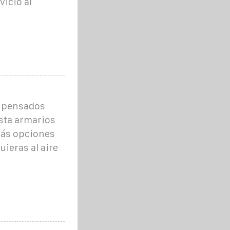
icio al
n pensados
sta armarios
rás opciones
uieras al aire