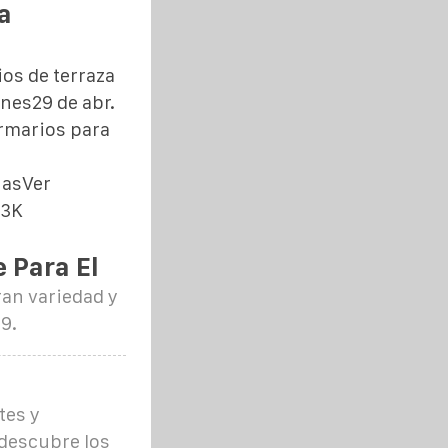
a
s de terraza
nes29 de abr.
rmarios para
nasVer
,3K
 Para El
ran variedad y
9.
tes y
descubre los