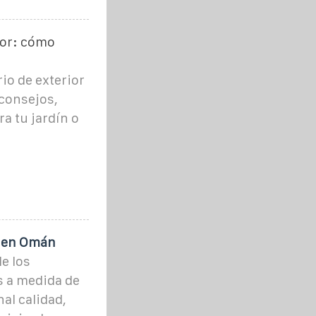
ior: cómo
io de exterior
 consejos,
a tu jardín o
a en Omán
e los
s a medida de
al calidad,