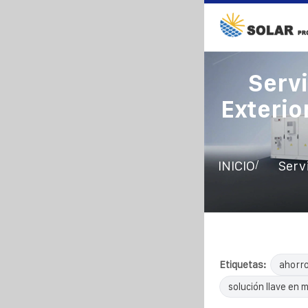
Serv
Exterio
/
INICIO
Serv
Etiquetas:
ahorro
solución llave en 