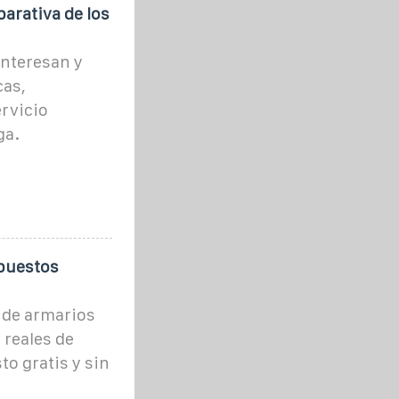
arativa de los
interesan y
cas,
ervicio
ga.
upuestos
 de armarios
 reales de
o gratis y sin