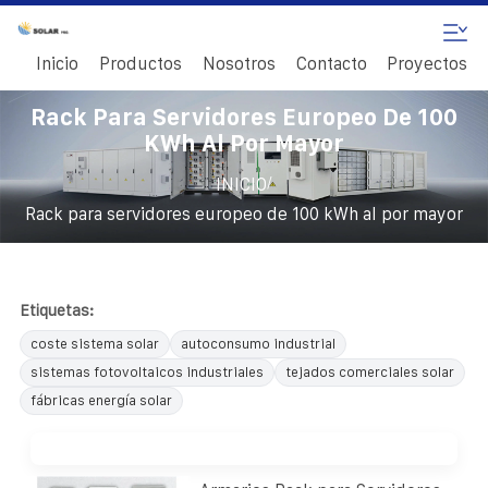
Inicio
Productos
Nosotros
Contacto
Proyectos
Rack Para Servidores Europeo De 100
KWh Al Por Mayor
/
INICIO
Rack para servidores europeo de 100 kWh al por mayor
Etiquetas:
coste sistema solar
autoconsumo industrial
sistemas fotovoltaicos industriales
tejados comerciales solar
fábricas energía solar