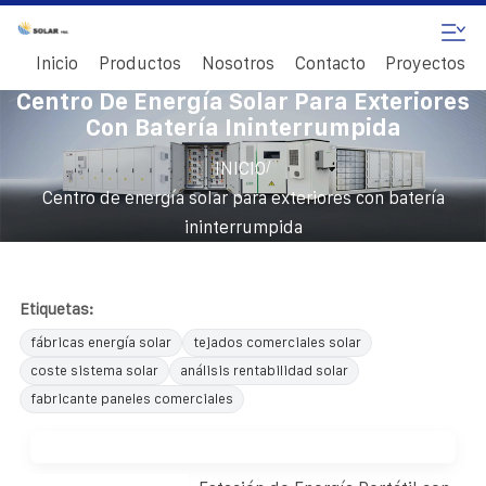
Inicio
Productos
Nosotros
Contacto
Proyectos
Centro De Energía Solar Para Exteriores
Con Batería Ininterrumpida
/
INICIO
Centro de energía solar para exteriores con batería
ininterrumpida
Etiquetas:
fábricas energía solar
tejados comerciales solar
coste sistema solar
análisis rentabilidad solar
fabricante paneles comerciales