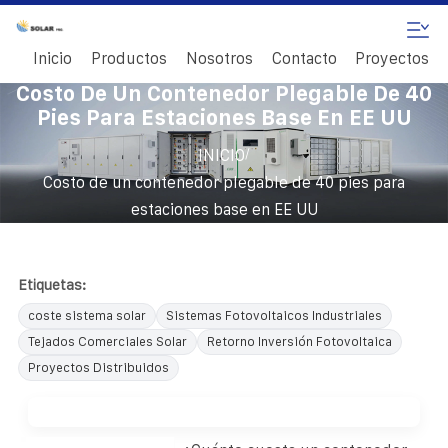
Inicio
Productos
Nosotros
Contacto
Proyectos
Costo De Un Contenedor Plegable De 40
Pies Para Estaciones Base En EE UU
/
INICIO
Costo de un contenedor plegable de 40 pies para
estaciones base en EE UU
Etiquetas:
coste sistema solar
Sistemas Fotovoltaicos Industriales
Tejados Comerciales Solar
Retorno Inversión Fotovoltaica
Proyectos Distribuidos