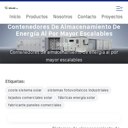
Inicio
Productos
Nosotros
Contacto
Proyectos
Contenedores De Almacenamiento De
Energía Al Por Mayor Escalables
/
INICIO
Contenedores de almacenamiento de energía al por
mayor escalables
Etiquetas:
coste sistema solar
sistemas fotovoltaicos industriales
tejados comerciales solar
fábricas energía solar
fabricante paneles comerciales