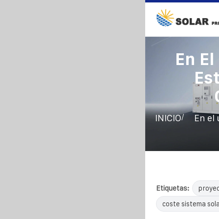
En El
Es
/
INICIO
En el
Etiquetas:
proyec
coste sistema sol