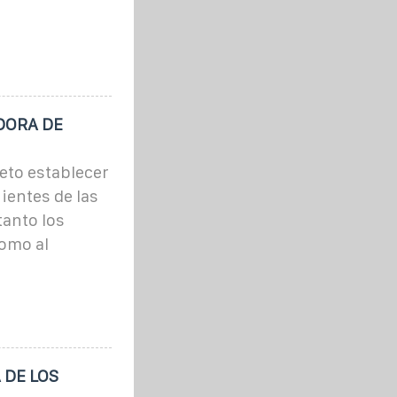
DORA DE
eto establecer
entes de las
tanto los
como al
 DE LOS