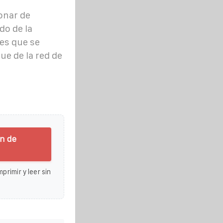
onar de
o de la
es que se
ue de la red de
ón de
primir y leer sin