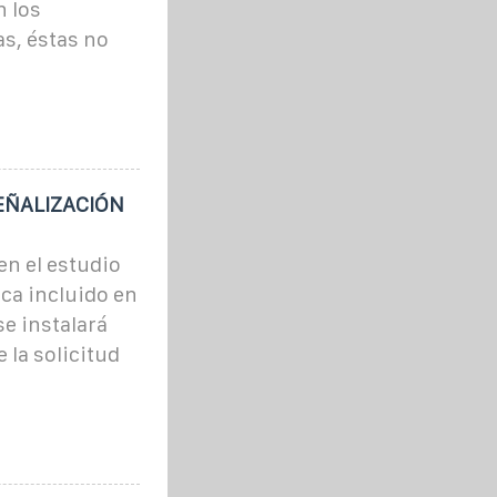
n los
s, éstas no
SEÑALIZACIÓN
en el estudio
ica incluido en
se instalará
 la solicitud