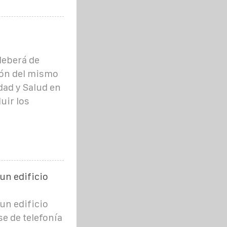
deberá de
ión del mismo
dad y Salud en
uir los
 un edificio
 un edificio
e de telefonía