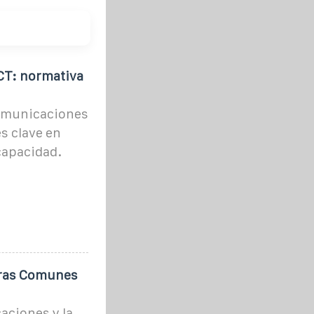
CT: normativa
comunicaciones
es clave en
 capacidad.
uras Comunes
aciones y la