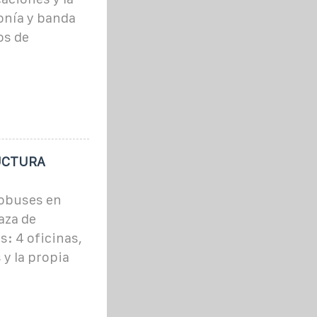
onía y banda
os de
UCTURA
tobuses en
laza de
s: 4 oficinas,
 y la propia