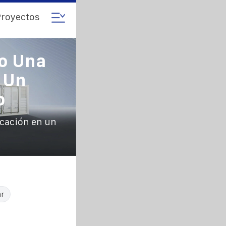
royectos
do Una
 Un
o
icación en un
ar