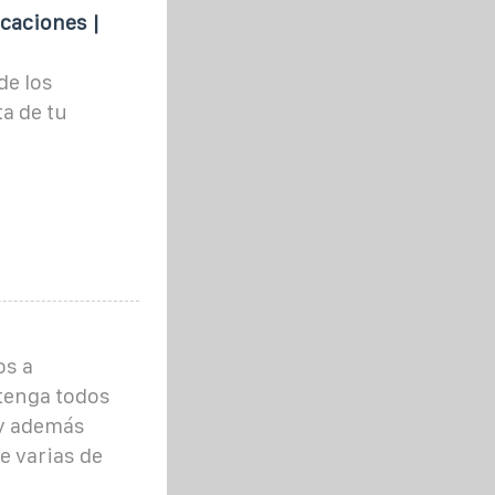
caciones |
de los
a de tu
os a
tenga todos
 y además
e varias de