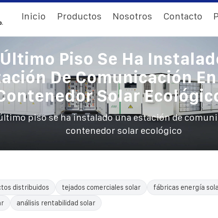
Inicio
Productos
Nosotros
Contacto
P
 Último Piso Se Ha Instala
tación De Comunicación En
Contenedor Solar Ecológic
 último piso se ha instalado una estación de comun
contenedor solar ecológico
tos distribuidos
tejados comerciales solar
fábricas energía sol
ar
análisis rentabilidad solar