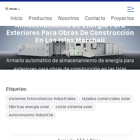
Armario Automático De
Inicio
Productos
Nosotros
Contacto
Proyectos
Almacenamiento De Energía Para
Exteriores Para Obras De Construcción
En Las Islas Marshall
/
INICIO
Armario automático de almacenamiento de energía para
exteriores para obras de construcción en las Islas
Marshall
Etiquetas:
sistemas fotovoltaicos industriales
tejados comerciales solar
fábricas energía solar
coste sistema solar
autoconsumo industrial