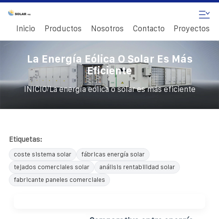
Inicio
Productos
Nosotros
Contacto
Proyectos
La Energía Eólica O Solar Es Más
Eficiente
/
INICIO
La energía eólica o solar es más eficiente
Etiquetas:
coste sistema solar
fábricas energía solar
tejados comerciales solar
análisis rentabilidad solar
fabricante paneles comerciales