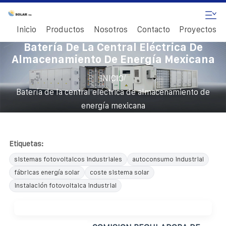
Inicio
Productos
Nosotros
Contacto
Proyectos
Batería De La Central Eléctrica De
Almacenamiento De Energía Mexicana
/
INICIO
Batería de la central eléctrica de almacenamiento de
energía mexicana
Etiquetas:
sistemas fotovoltaicos industriales
autoconsumo industrial
fábricas energía solar
coste sistema solar
instalación fotovoltaica industrial