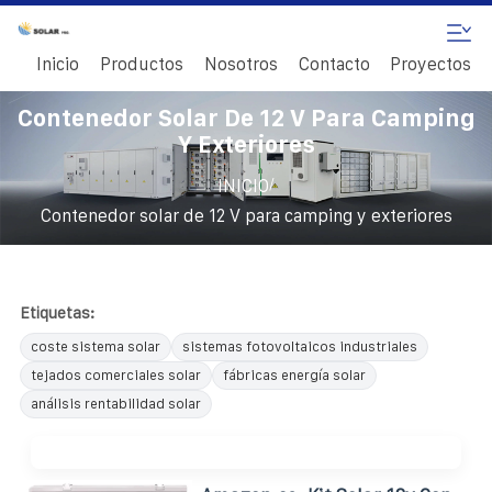
Inicio
Productos
Nosotros
Contacto
Proyectos
Contenedor Solar De 12 V Para Camping
Y Exteriores
/
INICIO
Contenedor solar de 12 V para camping y exteriores
Etiquetas:
coste sistema solar
sistemas fotovoltaicos industriales
tejados comerciales solar
fábricas energía solar
análisis rentabilidad solar