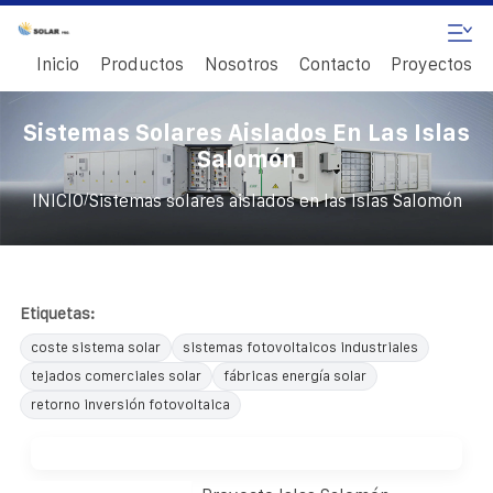
Inicio
Productos
Nosotros
Contacto
Proyectos
Sistemas Solares Aislados En Las Islas
Salomón
/
INICIO
Sistemas solares aislados en las Islas Salomón
Etiquetas:
coste sistema solar
sistemas fotovoltaicos industriales
tejados comerciales solar
fábricas energía solar
retorno inversión fotovoltaica