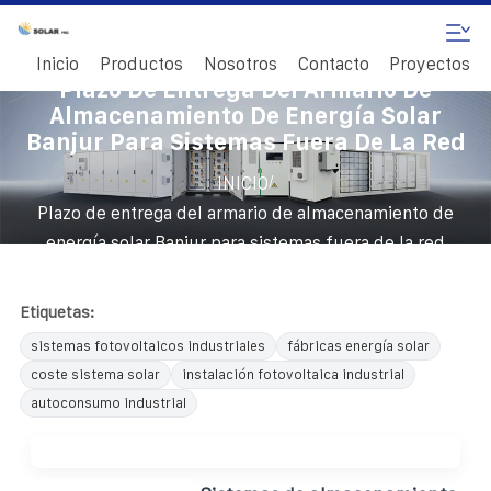
Inicio
Productos
Nosotros
Contacto
Proyectos
Plazo De Entrega Del Armario De
Almacenamiento De Energía Solar
Banjur Para Sistemas Fuera De La Red
/
INICIO
Plazo de entrega del armario de almacenamiento de
energía solar Banjur para sistemas fuera de la red
Etiquetas:
sistemas fotovoltaicos industriales
fábricas energía solar
coste sistema solar
instalación fotovoltaica industrial
autoconsumo industrial