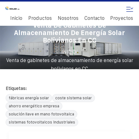
Inicio
Productos
Nosotros
Contacto
Proyectos
Venta De Gabinetes De
Almacenamiento De Energía Solar
Bolivianos En CC
/
INICIO
Venta de gabinetes de almacenamiento de energía solar
bolivianos en CC
Etiquetas:
fábricas energía solar
coste sistema solar
ahorro energético empresa
solución llave en mano fotovoltaica
sistemas fotovoltaicos industriales