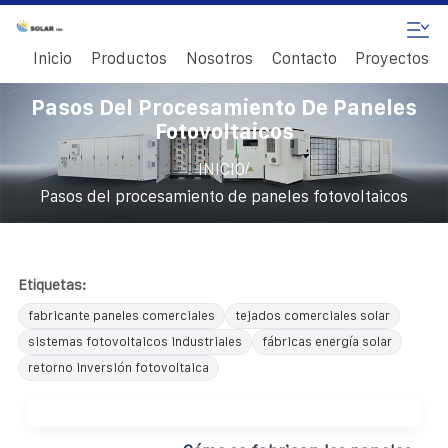
Inicio
Productos
Nosotros
Contacto
Proyectos
Pasos Del Procesamiento De Paneles
Fotovoltaicos
/
INICIO
Pasos del procesamiento de paneles fotovoltaicos
Etiquetas:
fabricante paneles comerciales
tejados comerciales solar
sistemas fotovoltaicos industriales
fábricas energía solar
retorno inversión fotovoltaica