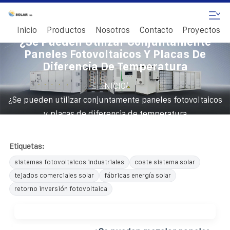
Inicio
Productos
Nosotros
Contacto
Proyectos
¿Se Pueden Utilizar Conjuntamente
Paneles Fotovoltaicos Y Placas De
Diferencia De Temperatura
/
INICIO
¿Se pueden utilizar conjuntamente paneles fotovoltaicos
y placas de diferencia de temperatura
Etiquetas:
sistemas fotovoltaicos industriales
coste sistema solar
tejados comerciales solar
fábricas energía solar
retorno inversión fotovoltaica