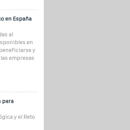
co en España
das al
isponibles en
beneficiarse y
 las empresas
 para
ógica y el Reto