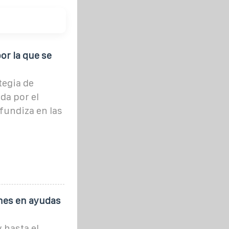
or la que se
tegia de
da por el
ofundiza en las
ones en ayudas
 hasta el