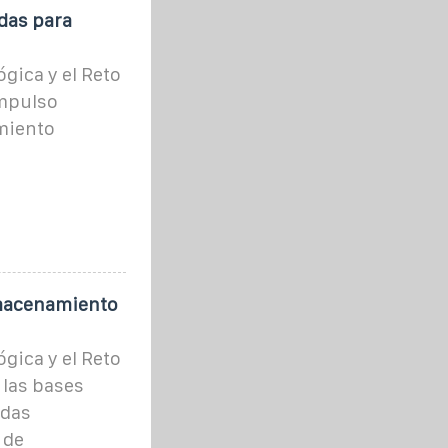
das para
ógica y el Reto
mpulso
miento
lmacenamiento
ógica y el Reto
las bases
udas
 de