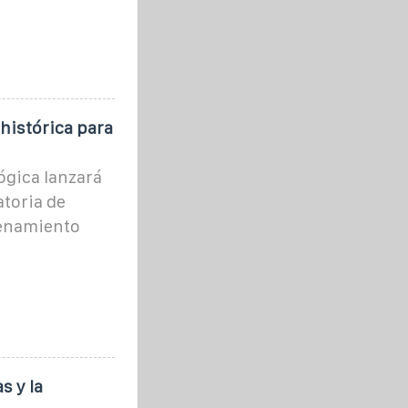
histórica para
ógica lanzará
toria de
cenamiento
s y la