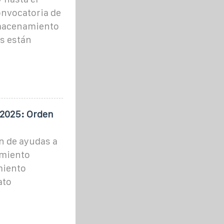
convocatoria de
lmacenamiento
es están
2025: Orden
n de ayudas a
amiento
miento
ato