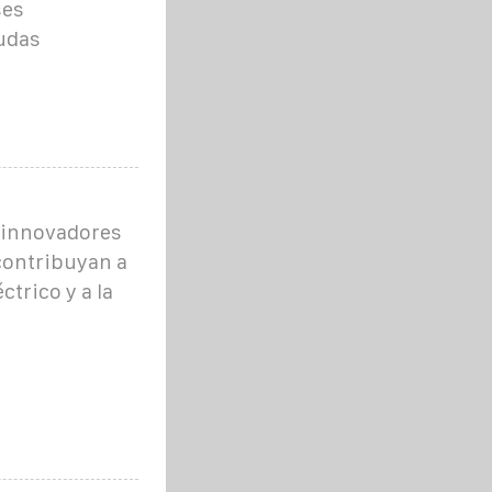
ses
udas
 innovadores
contribuyan a
ctrico y a la