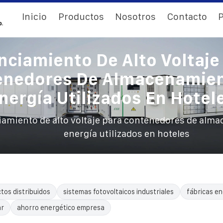
Inicio
Productos
Nosotros
Contacto
P
nciamiento De Alto Voltaje
enedores De Almacenamien
nergía Utilizados En Hotel
iamiento de alto voltaje para contenedores de alm
energía utilizados en hoteles
tos distribuidos
sistemas fotovoltaicos industriales
fábricas en
ar
ahorro energético empresa