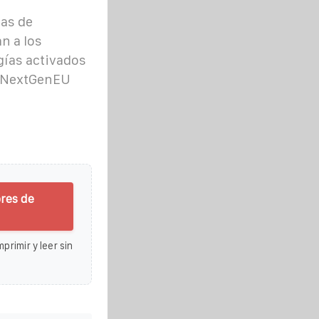
ras de
n a los
gías activados
s NextGenEU
res de
primir y leer sin