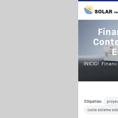
Fina
Cont
E
/
INICIO
Financ
Etiquetas:
proyec
coste sistema sol