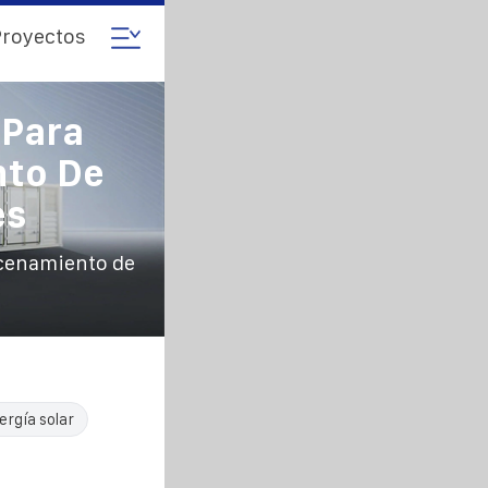
royectos
 Para
to De
es
acenamiento de
ergía solar