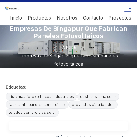
Inicio
Productos
Nosotros
Contacto
Proyectos
Empresas De Singapur Que Fabrican
Paneles Fotovoltaicos
/
INICIO
Empresas de Singapur que fabrican paneles
fotovoltaicos
Etiquetas:
sistemas fotovoltaicos industriales
coste sistema solar
fabricante paneles comerciales
proyectos distribuidos
tejados comerciales solar