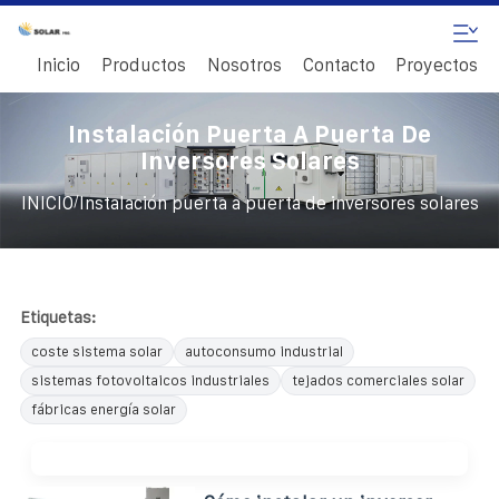
Inicio
Productos
Nosotros
Contacto
Proyectos
Instalación Puerta A Puerta De
Inversores Solares
/
INICIO
Instalación puerta a puerta de inversores solares
Etiquetas:
coste sistema solar
autoconsumo industrial
sistemas fotovoltaicos industriales
tejados comerciales solar
fábricas energía solar