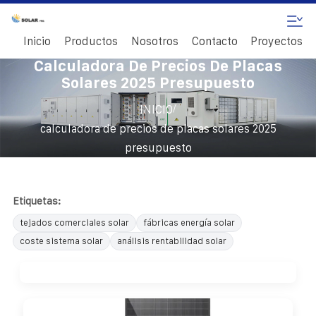
Inicio
Productos
Nosotros
Contacto
Proyectos
Calculadora De Precios De Placas
Solares 2025 Presupuesto
/
INICIO
calculadora de precios de placas solares 2025
presupuesto
Etiquetas:
tejados comerciales solar
fábricas energía solar
coste sistema solar
análisis rentabilidad solar