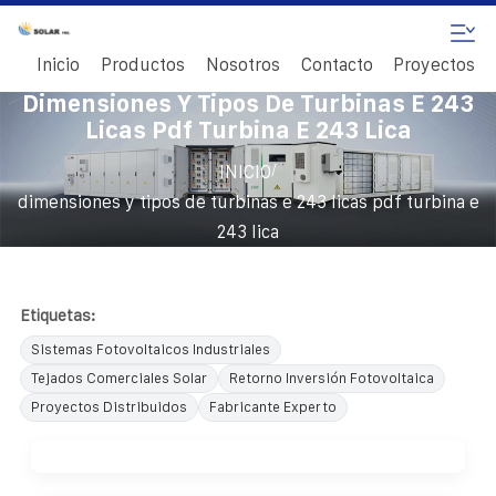
Inicio
Productos
Nosotros
Contacto
Proyectos
Dimensiones Y Tipos De Turbinas E 243
Licas Pdf Turbina E 243 Lica
/
INICIO
dimensiones y tipos de turbinas e 243 licas pdf turbina e
243 lica
Etiquetas:
Sistemas Fotovoltaicos Industriales
Tejados Comerciales Solar
Retorno Inversión Fotovoltaica
Proyectos Distribuidos
Fabricante Experto