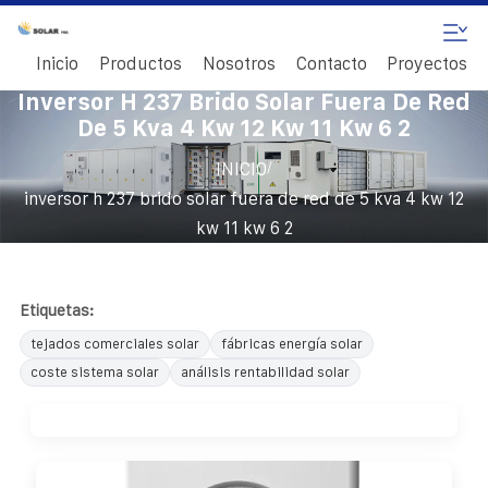
Inicio
Productos
Nosotros
Contacto
Proyectos
Inversor H 237 Brido Solar Fuera De Red
De 5 Kva 4 Kw 12 Kw 11 Kw 6 2
/
INICIO
inversor h 237 brido solar fuera de red de 5 kva 4 kw 12
kw 11 kw 6 2
Etiquetas:
tejados comerciales solar
fábricas energía solar
coste sistema solar
análisis rentabilidad solar