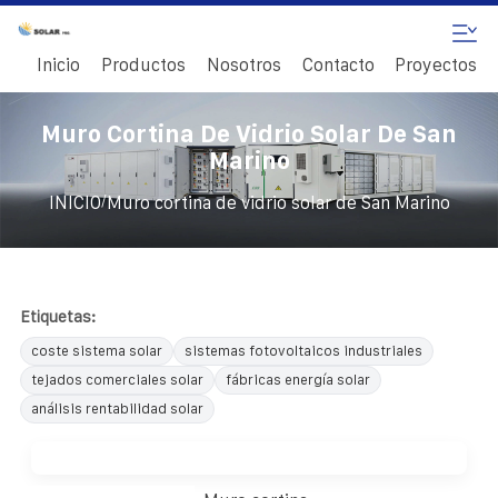
Inicio
Productos
Nosotros
Contacto
Proyectos
Muro Cortina De Vidrio Solar De San
Marino
/
INICIO
Muro cortina de vidrio solar de San Marino
Etiquetas:
coste sistema solar
sistemas fotovoltaicos industriales
tejados comerciales solar
fábricas energía solar
análisis rentabilidad solar