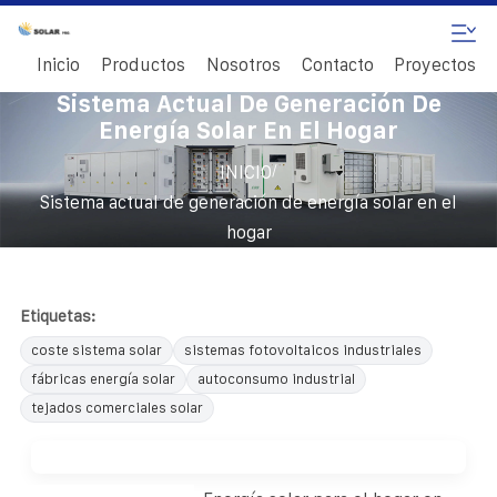
Inicio
Productos
Nosotros
Contacto
Proyectos
Sistema Actual De Generación De
Energía Solar En El Hogar
/
INICIO
Sistema actual de generación de energía solar en el
hogar
Etiquetas:
coste sistema solar
sistemas fotovoltaicos industriales
fábricas energía solar
autoconsumo industrial
tejados comerciales solar