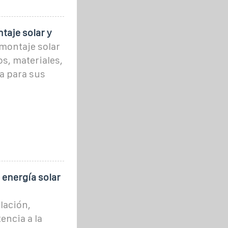
taje solar y
montaje solar
os, materiales,
a para sus
 energía solar
alación,
encia a la