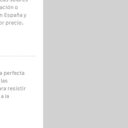
nación o
n España y
or precio.
a perfecta
 las
ra resistir
a la