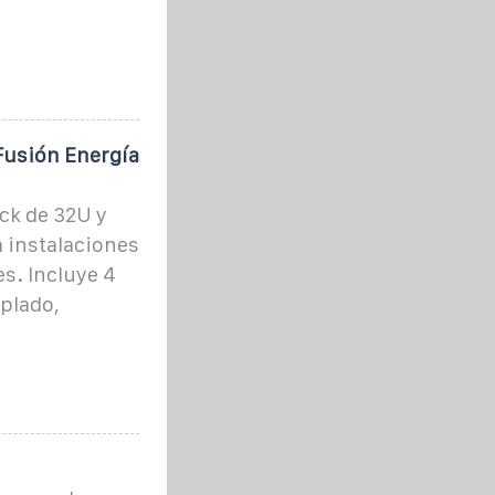
 Fusión Energía
ack de 32U y
 instalaciones
s. Incluye 4
mplado,