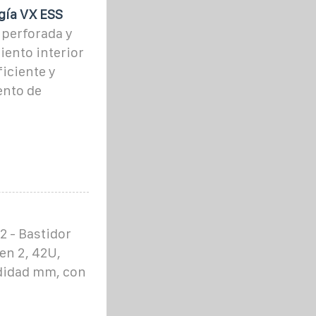
gía VX ESS
 perforada y
iento interior
ficiente y
ento de
 - Bastidor
en 2, 42U,
ndidad mm, con