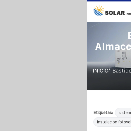
Almace
/
INICIO
Bastido
Etiquetas:
sistem
instalación fotovol