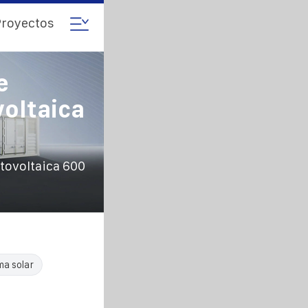
royectos
e
oltaica
tovoltaica 600
ma solar