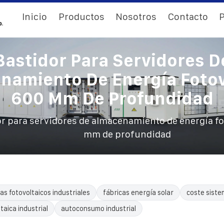
Inicio
Productos
Nosotros
Contacto
P
Bastidor Para Servidores D
namiento De Energía Fotov
600 Mm De Profundidad
r para servidores de almacenamiento de energía fo
mm de profundidad
as fotovoltaicos industriales
fábricas energía solar
coste siste
taica industrial
autoconsumo industrial