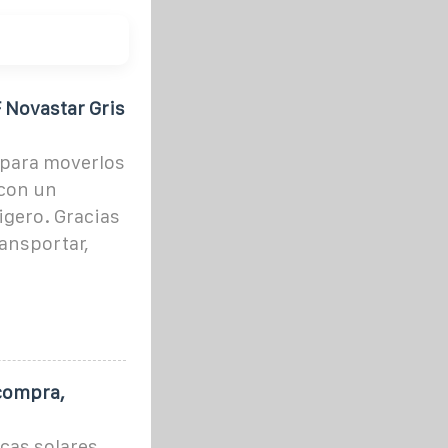
 Novastar Gris
 para moverlos
 con un
igero. Gracias
ransportar,
 compra,
cas solares