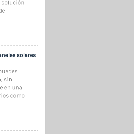
a solución
de
aneles solares
 puedes
, sin
te en una
arios como