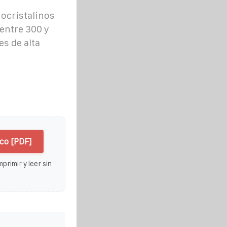
ocristalinos
entre 300 y
es de alta
.
co [PDF]
primir y leer sin