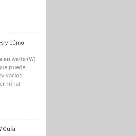
es y cómo
e en watts (W)
 que puede
ay varios
terminar
? Guía