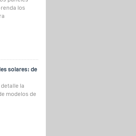
prenda los
ra
es solares: de
detalle la
sde modelos de