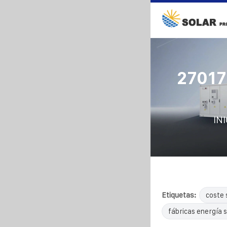
27017
INI
Etiquetas:
coste 
fábricas energía s