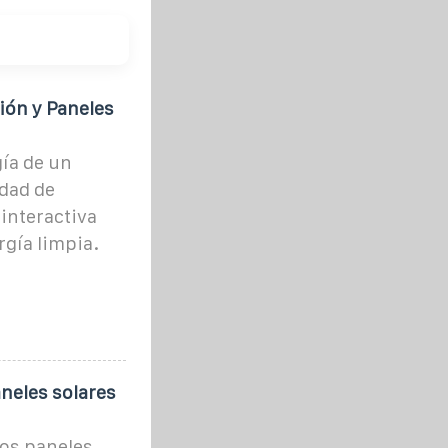
ión y Paneles
gía de un
idad de
interactiva
rgía limpia.
neles solares
los paneles