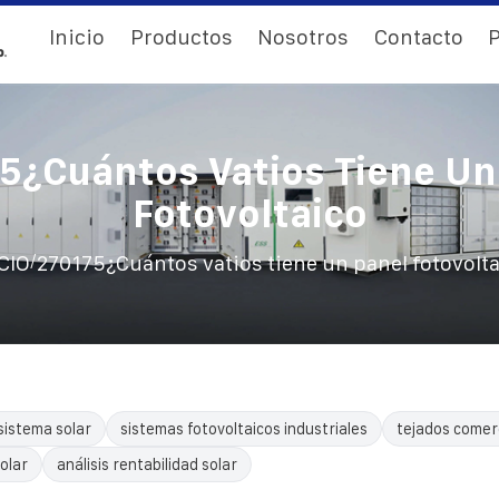
Inicio
Productos
Nosotros
Contacto
P
5¿Cuántos Vatios Tiene Un
Fotovoltaico
/
CIO
270175¿Cuántos vatios tiene un panel fotovolt
sistema solar
sistemas fotovoltaicos industriales
tejados comerc
olar
análisis rentabilidad solar