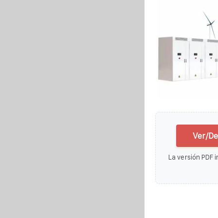
Ver/De
La versión PDF i