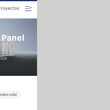
royectos
 Panel
aico
iales solar