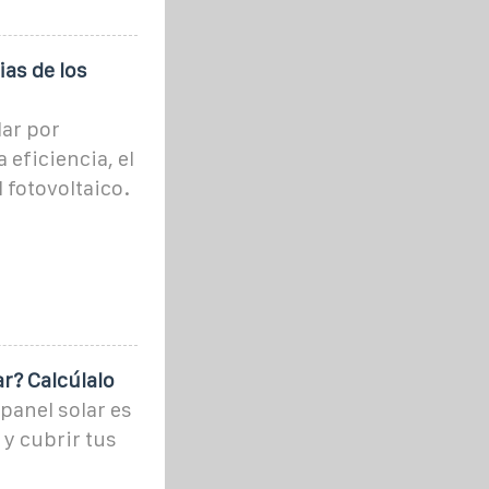
as de los
lar por
 eficiencia, el
 fotovoltaico.
r? Calcúlalo
panel solar es
 y cubrir tus