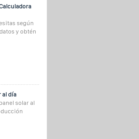
Calculadora
esitas según
datos y obtén
al día
anel solar al
roducción